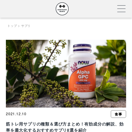
Skip
トップ
サプリ
to
content
2021.12.10
食事
筋トレ用サプリの種類＆選び方まとめ！有効成分の解説、効
率を最大化するおすすめサプリ8選を紹介