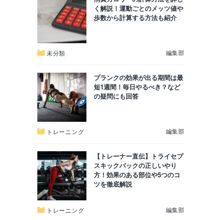
く解説！運動ごとのメッツ値や
歩数から計算する方法も紹介
編集部
未分類
プランクの効果が出る期間は最
短1週間！毎日やるべき？など
の疑問にも回答
編集部
トレーニング
【トレーナー直伝】トライセプ
スキックバックの正しいやり
方！効果のある部位や5つのコ
ツを徹底解説
編集部
トレーニング