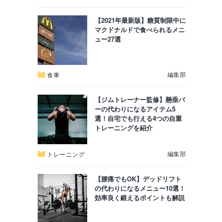
【2021年最新版】糖質制限中に
マクドナルドで食べられるメニ
ュー27選
編集部
食事
【ジムトレーナー監修】懸垂バ
ーの代わりになるアイテム5
選！自宅でも行える4つの自重
トレーニングを紹介
編集部
トレーニング
【腰痛でもOK】デッドリフト
の代わりになるメニュー10選！
効率良く鍛えるポイントも解説