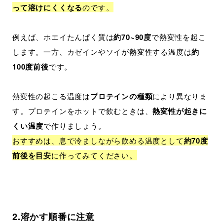
って溶けにくくなる
のです。
例えば、ホエイたんぱく質は
約70~90度
で熱変性を起こ
します。一方、カゼインやソイが熱変性する温度は
約
100度前後
です。
熱変性の起こる温度は
プロテインの種類
により異なりま
す。プロテインをホットで飲むときは、
熱変性が起きに
くい温度
で作りましょう。
おすすめは、息で冷ましながら飲める温度として
約70度
前後を目安
に作ってみてください。
2.溶かす順番に注意